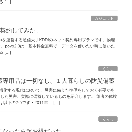
 […]
ガジェット
.0契約してみた。
.0は、auを運営する通信大手KDDIのネット契約専用プランです。物理
ます。povo2.0は、基本料金無料で、データを使いたい時に使いた
 […]
くらし
蓄専用品は一切なし、１人暮らしの防災備蓄
様化する現代において、災害に備えた準備をしておく必要があ
験した災害、実際に備蓄しているものを紹介します。 筆者の体験
以下の2つです・2011年 […]
くらし
になったら超お得だった