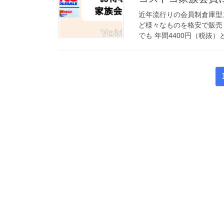
近年流行りの会員制倉庫型
ど様々なものを格安で販売
でも 年間4400円（税抜）
投
稿
の
ペ
ー
ジ
送
り