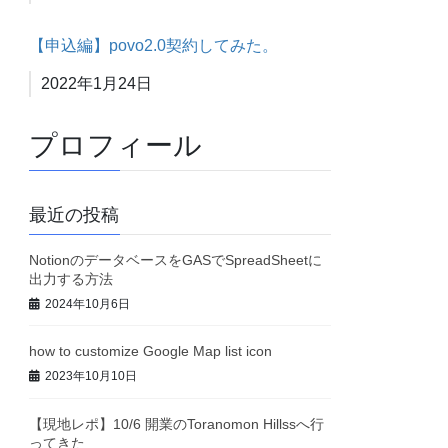
【申込編】povo2.0契約してみた。
日付
2022年1月24日
プロフィール
最近の投稿
NotionのデータベースをGASでSpreadSheetに
出力する方法
2024年10月6日
how to customize Google Map list icon
2023年10月10日
【現地レポ】10/6 開業のToranomon Hillssへ行
ってきた