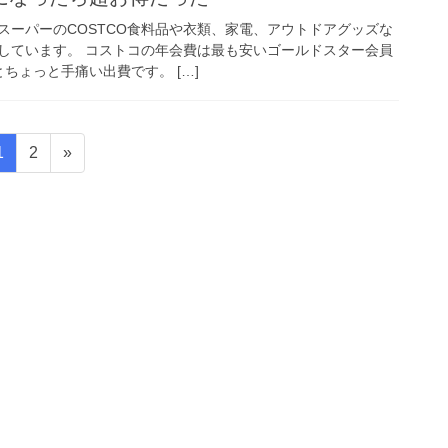
スーパーのCOSTCO食料品や衣類、家電、アウトドアグッズな
しています。 コストコの年会費は最も安いゴールドスター会員
とちょっと手痛い出費です。 […]
固
固
1
2
»
定
定
ペ
ペ
ー
ー
ジ
ジ