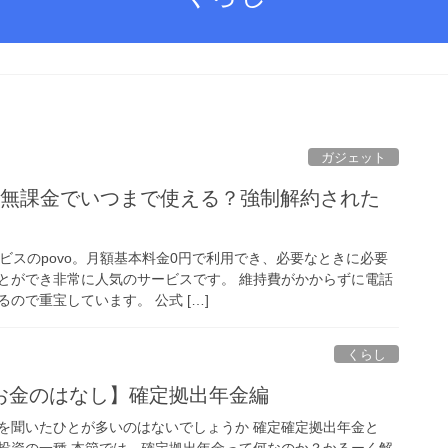
ガジェット
2.0無課金でいつまで使える？強制解約された
ビスのpovo。月額基本料金0円で利用でき、必要なときに必要
とができ非常に人気のサービスです。 維持費がかからずに電話
ので重宝しています。 公式 […]
くらし
お金のはなし】確定拠出年金編
を聞いたひとが多いのはないでしょうか 確定確定拠出年金と
投資の一種 本節では、確定拠出年金って何なのか？かるーく解