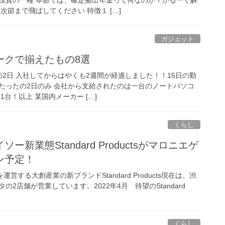
次節まで飛ばしてください 特徴１ […]
ガジェット
ークで揃えたもの8選
2日 入社してからはやくも2週間が経過しました！！15日の勤
たったの2日のみ 会社から支給されたのは一台のノートパソコ
台！以上 某国内メーカー […]
くらし
新業態Standard Productsがマロニエゲ
ン予定！
営する大創産業の新ブランドStandard Products現在は、渋
2店舗が営業しています。2022年4月 待望のStandard
くらし