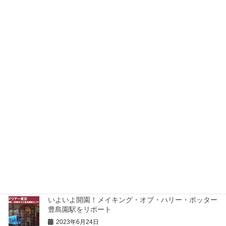
日付
2022年1月17日
プロフィール
最近の投稿
NotionのデータベースをGASでSpreadSheetに出力する方法
2024年10月6日
how to customize Google Map list icon
2023年10月10日
【現地レポ】10/6 開業のToranomon Hillssへ行ってきた
2023年10月7日
いよいよ開園！メイキング・オブ・ハリー・ポッター
豊島園駅をリポート
2023年6月24日